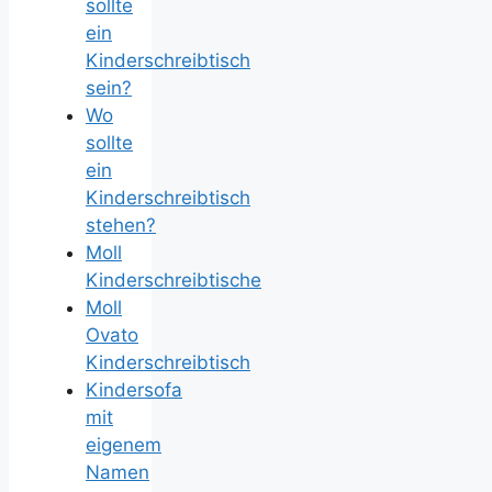
sollte
ein
Kinderschreibtisch
sein?
Wo
sollte
ein
Kinderschreibtisch
stehen?
Moll
Kinderschreibtische
Moll
Ovato
Kinderschreibtisch
Kindersofa
mit
eigenem
Namen