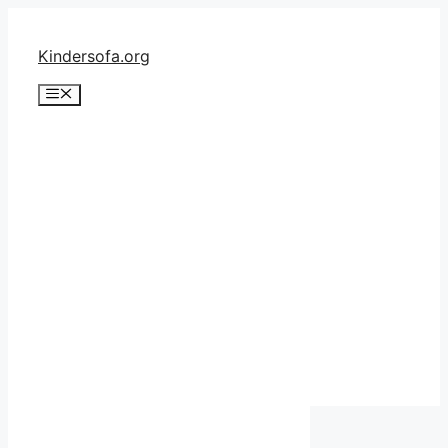
Zum
Inhalt
Kindersofa.org
springen
Menü