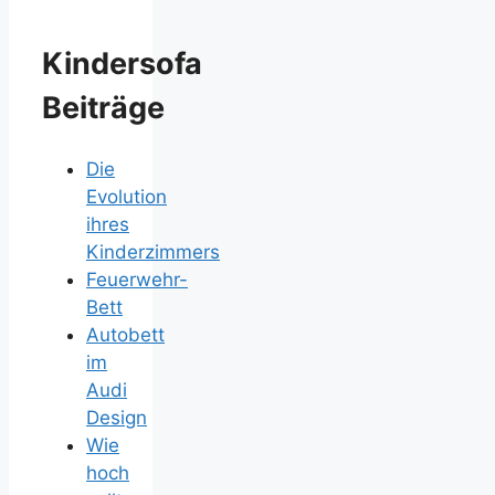
Kindersofa
Beiträge
Die
Evolution
ihres
Kinderzimmers
Feuerwehr-
Bett
Autobett
im
Audi
Design
Wie
hoch