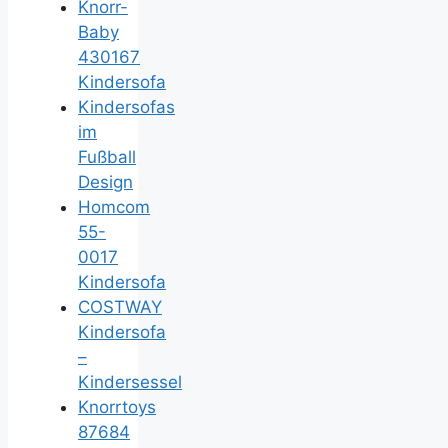
Knorr-
Baby
430167
Kindersofa
Kindersofas
im
Fußball
Design
Homcom
55-
0017
Kindersofa
COSTWAY
Kindersofa
–
Kindersessel
Knorrtoys
87684